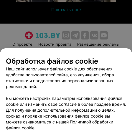
Показать ещё
О проекте
Новости проекта
Размещение рекламы
Медицинский маркетинг
Публичный договор
Обработка файлов cookie
Пользовательское соглашение
Способы оплаты
Наш сайт использует файлы cookie для обеспечения
Вакансии
Партнеры
удобства пользователей сайта, его улучшения, сбора
Написать руководителю 103.by
статистики и предоставления персонализированных
Написать в поддержку
рекомендаций.
Персональные настройки cookie
Вы можете настроить параметры использования файлов
Обработка персональных данных
cookie или изменить свое согласие в более позднее время.
Для получения дополнительной информации о целях,
сроках и порядке использования файлов cookie вы
можете ознакомиться с нашей
Политикой обработки
файлов cookie