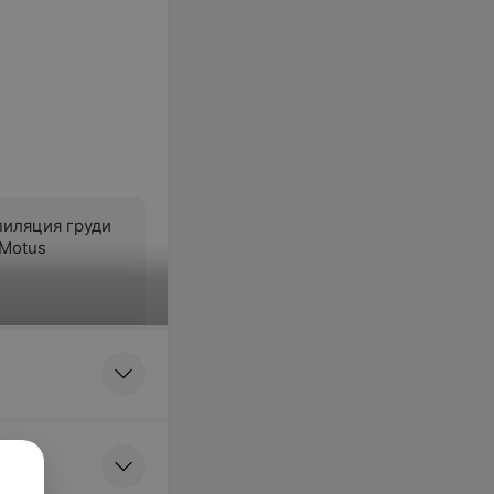
пиляция груди
Motus
я
пиляция
 Motus