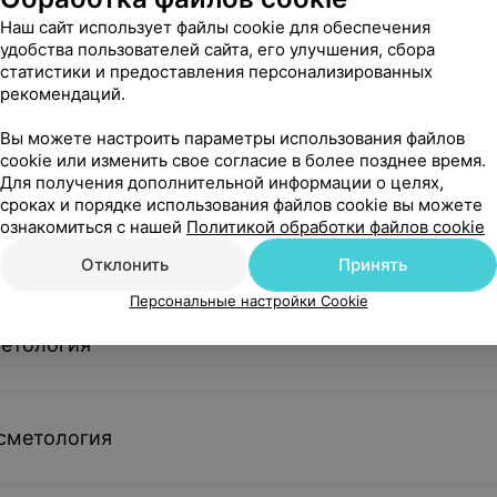
60,04 руб.
58,89 руб.
Наш сайт использует файлы cookie для обеспечения
удобства пользователей сайта, его улучшения, сбора
Записаться
Записатьс
азований
статистики и предоставления персонализированных
рекомендаций.
ия кистей
Лазерная эпиляция полоски
Лазерная э
Вы можете настроить параметры использования файлов
живота Motus
полностью 
cookie или изменить свое согласие в более позднее время.
Для получения дополнительной информации о целях,
24,98 руб.
89,19 руб.
сроках и порядке использования файлов cookie вы можете
ознакомиться с нашей
Политикой обработки файлов cookie
Записаться
Записатьс
 косметология
Отклонить
Принять
Персональные настройки Cookie
ция
Лазерная эпиляция
Лазерная э
метология
бикини
глубокого бикини Motus
внутренней
бедра Motu
77,62 руб.
48,83 руб.
сметология
Записаться
Записатьс