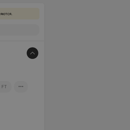
ляются.
 FT