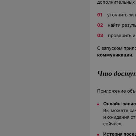
дополнительных 
уточнить за
найти резул
проверить 
С запуском прил
коммуникации
.
Что доступ
Приложение объе
Онлайн-запис
Вы можете сам
и ожидания от
сейчас».
История посе