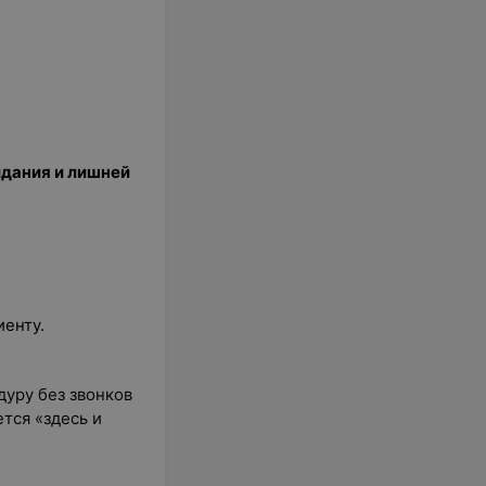
идания и лишней
енту.
дуру без звонков
тся «здесь и