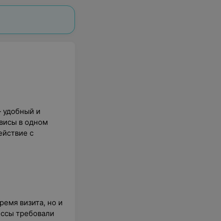
 удобный и
висы в одном
ействие с
емя визита, но и
ессы требовали