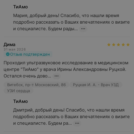
ТиАмо
Во время восстановительного периода
нахождения в
стационаре не требуется, но необходимо соблюдать
Мария, добрый день! Спасибо, что нашли время 
все данные врачом рекомендации по уходу за кожей.
подробно рассказать о Ваших впечатлениях о визите 
Среди них:
и специалисте. Будем рады...
отказ от бассейна, горячей ванны, солярия,
Дима
больших физических нагрузок;
31 мая 2026
Отзыв подтвержден
вообще же первые сутки лучше не выходить из
дома из-за опасности травмирования кожи прямыми
Проходил ультразвуковое исследование в медицинском 
солнечными лучами;
центре "ТиАмо" у врача Ирины Александровны Руцкой. 
Остался очень дово...
4–5 дней не использовать косметику.
Витебск, пр-т Московский, 86
Руцкая И. А. - Врач УЗД
УЗИ сердца
На
восстановление
кожи на теле, руках и ногах
потребуется чуть больше времени. При неглубокой
ТиАмо
обработке на восстановление вам потребуется 3–5 дня,
Дмитрий, добрый день! Спасибо, что нашли время 
при глубокой — отказаться от выхода на публику на 7–
подробно рассказать о Ваших впечатлениях о визите 
10 дней.
и специалисте. Будем ра...
Повторный сеанс шлифовки лазером проводят спустя