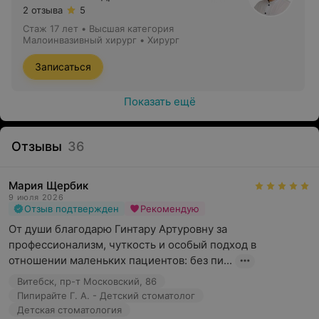
покровов лица и тела;
2 отзыва
5
Стаж 17 лет
•
Высшая категория
лечение рубцов (в том числе рубцов постакне),
Малоинвазивный хирург • Хирург
шрамов, коррекция растяжек;
Записаться
улучшение структуры, цвета и тонуса кожных
покровов;
Показать ещё
подтяжка кожи в области верхних и нижних век;
сглаживание глубоких и удаление мелких морщин в
Отзывы
36
периоральной области;
омоложение кожи в области кистей рук;
Мария Щербик
9 июля 2026
подтяжка кожи в области передней брюшной стенки
Отзыв подтвержден
Рекомендую
(живот);
От души благодарю Гинтару Артуровну за 
подтяжка внутренней поверхности бедер, плеч и
профессионализм, чуткость и особый подход в 
ягодиц;
отношении маленьких пациентов: без пи...
расширенные поры и следы угревой сыпи;
Витебск, пр-т Московский, 86
Пипирайте Г. А. - Детский стоматолог
гиперпигментация.
Детская стоматология