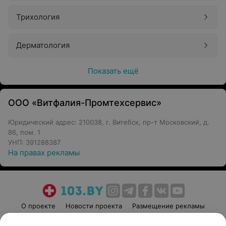
Трихология
Дерматология
Показать ещё
ООО «Витфалия-Промтехсервис»
Юридический адрес: 210038, г. Витебск, пр-т Московский, д.
86, пом. 1
УНП: 391288387
На правах рекламы
Курс процедур аппаратного лифтинга может помочь:
сделать овал лица четким;
убрать «провисание» в области щек и подбородка;
О проекте
Новости проекта
Размещение рекламы
добиться лифтинга в области скул и шеи;
Медицинский маркетинг
Публичный договор