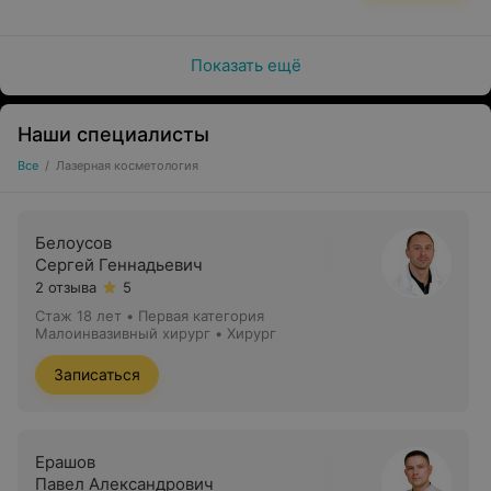
микроскопические отверстия, прожигаемые лазером в
коже. Подобная «встряска» заставляет организм
задействовать резервы саморегуляции, что приводит к
Показать ещё
запуску процессов регенерации клеток кожи и
стимуляции производства коллагена.
Наши специалисты
Все
/
Лазерная косметология
Белоусов
Сергей Геннадьевич
2 отзыва
5
Стаж 18 лет
•
Первая категория
Малоинвазивный хирург • Хирург
Показания:
Записаться
коррекция морщин: средние, глубокие и мелкие
морщины кожи лица, шеи и декольте;
Ерашов
дряблость, снижение тонуса и упругости кожных
Павел Александрович